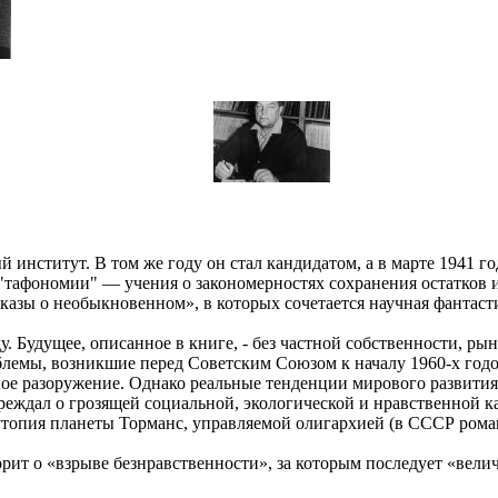
институт. В том же году он стал кандидатом, а в марте 1941 г
"тафономии" — учения о закономерностях сохранения остатков 
казы о необыкновенном», в которых сочетается научная фантаст
 Будущее, описанное в книге, - без частной собственности, ры
облемы, возникшие перед Советским Союзом к началу 1960-х год
ное разоружение. Однако реальные тенденции мирового развития
реждал о грозящей социальной, экологической и нравственной 
опия планеты Торманс, управляемой олигархией (в СССР роман 
орит о «взрыве безнравственности», за которым последует «вели