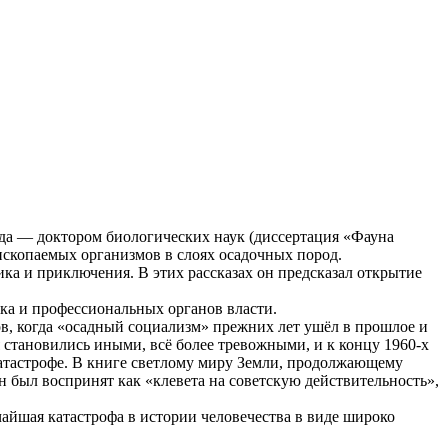
ода — доктором биологических наук (диссертация «Фауна
ископаемых организмов в слоях осадочных пород.
ика и приключения. В этих рассказах он предсказал открытие
нка и профессиональных органов власти.
ов, когда «осадный социализм» прежних лет ушёл в прошлое и
 становились иными, всё более тревожными, и к концу 1960-х
катастрофе. В книге светлому миру Земли, продолжающему
был воспринят как «клевета на советскую действительность»,
чайшая катастрофа в истории человечества в виде широко