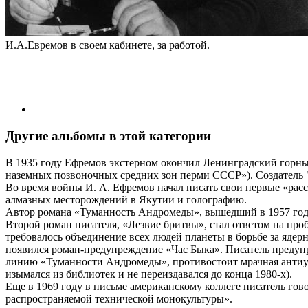
И.А.Евремов в своем кабинете, за работой.
Другие альбомы в этой категории
В 1935 году Ефремов экстерном окончил Ленинградский горный 
наземных позвоночных средних зон перми СССР»). Создатель 
Во время войны И. А. Ефремов начал писать свои первые «расс
алмазных месторождений в Якутии и голографию.
Автор романа «Туманность Андромеды», вышедший в 1957 году.
Второй роман писателя, «Лезвие бритвы», стал ответом на пр
требовалось объединение всех людей планеты в борьбе за ядер
появился роман-предупреждение «Час Быка». Писатель предуп
линию «Туманности Андромеды», противостоит мрачная антиут
изымался из библиотек и не переиздавался до конца 1980-х).
Еще в 1969 году в письме американскому коллеге писатель гов
распространяемой технической монокультуры».