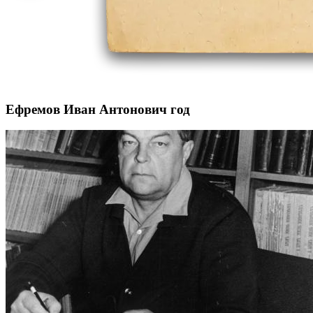
Ефремов Иван Антонович год